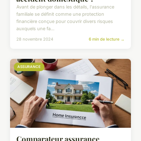
Avant de plonger dans les détails, l'assurance
familiale se définit comme une protection
financière conçue pour couvrir divers risques
auxquels une fa...
28 novembre 2024
6 min de lecture →
ASSURANCE
Comparateur assurance