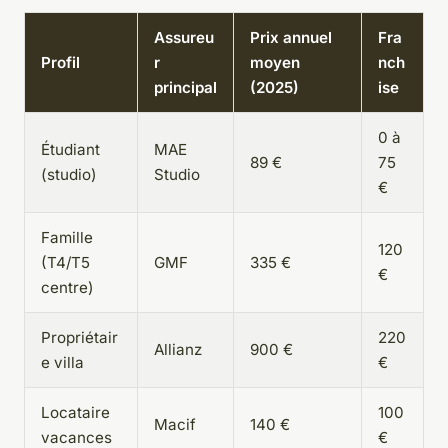
Assureu
Prix annuel
Fra
Profil
r
moyen
nch
principal
(2025)
ise
0 à
Étudiant
MAE
89 €
75
(studio)
Studio
€
Famille
120
(T4/T5
GMF
335 €
€
centre)
Propriétair
220
Allianz
900 €
e villa
€
Locataire
100
Macif
140 €
vacances
€