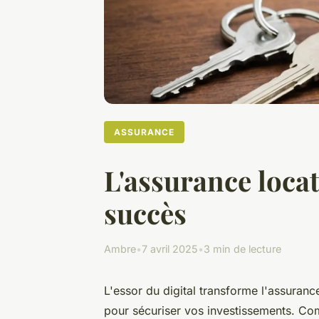
ASSURANCE
L'assurance locati
succès
Ambre
•
7 avril 2025
•
3 min de lecture
L'essor du digital transforme l'assuranc
pour sécuriser vos investissements. Com