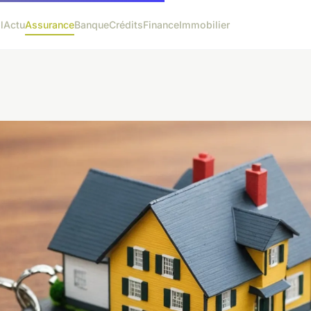
l
Actu
Assurance
Banque
Crédits
Finance
Immobilier