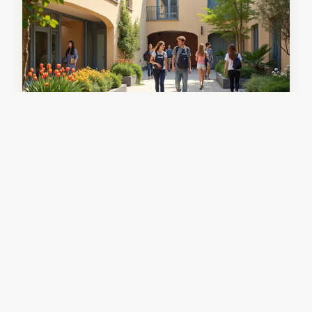
Résidence étudiante à Nancy :
le confort reimaginé pour les
étudiants
03/04/2026 11:16
8 min de lecture →
IMMOBILIER